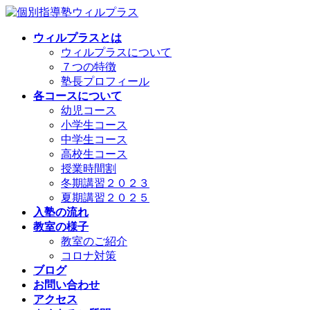
コ
ナ
ン
ビ
ウィルプラスとは
テ
ゲ
ウィルプラスについて
ン
ー
７つの特徴
ツ
シ
塾長プロフィール
へ
ョ
各コースについて
ス
ン
幼児コース
キ
に
小学生コース
ッ
移
中学生コース
プ
動
高校生コース
授業時間割
冬期講習２０２３
夏期講習２０２５
入塾の流れ
教室の様子
教室のご紹介
コロナ対策
ブログ
お問い合わせ
アクセス