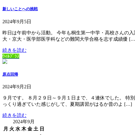
新しいことへの挑戦
2024年9月5日
昨日は午前中から活動。 今年も桐生第一中学・高校さんの入
大・京大・医学部医学科などの難関大学合格を志す成績優 […
続きを読む
ｳｨﾙﾌﾟﾗｽ
原点回帰
2024年9月2日
９月です。 ８月２９日～９月１日まで、４連休でした。 特
っくり過ぎていた感じがして、夏期講習がはるか昔のよ […]
続きを読む
2024年9月
月
火
水
木
金
土
日