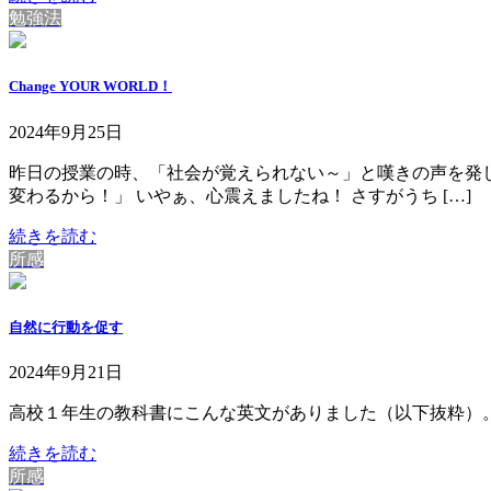
勉強法
Change YOUR WORLD！
2024年9月25日
昨日の授業の時、「社会が覚えられない～」と嘆きの声を発し
変わるから！」 いやぁ、心震えましたね！ さすがうち […]
続きを読む
所感
自然に行動を促す
2024年9月21日
高校１年生の教科書にこんな英文がありました（以下抜粋）。 「Instead of forcing p
続きを読む
所感