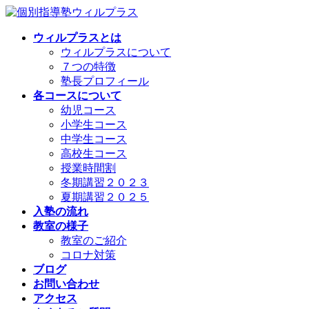
コ
ナ
ン
ビ
ウィルプラスとは
テ
ゲ
ウィルプラスについて
ン
ー
７つの特徴
ツ
シ
塾長プロフィール
へ
ョ
各コースについて
ス
ン
幼児コース
キ
に
小学生コース
ッ
移
中学生コース
プ
動
高校生コース
授業時間割
冬期講習２０２３
夏期講習２０２５
入塾の流れ
教室の様子
教室のご紹介
コロナ対策
ブログ
お問い合わせ
アクセス