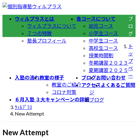
コ
ナ
ン
ビ
ウィルプラスとは
各コースについて
ブ
テ
ゲ
ウィルプラスについて
幼児コース
ロ
ン
ー
７つの特徴
小学生コース
グ
ツ
シ
塾長プロフィール
中学生コース
へ
ョ
ト
高校生コース
ス
ン
ッ
授業時間割
キ
に
プ
冬期講習２０２３
ッ
移
ペ
夏期講習２０２５
プ
動
ー
入塾の流れ
教室の様子
ブログ
お問い合わせ
教室のご紹介
アクセス
よくあるご質問
コロナ対策
ジ
６月入塾 ３大キャンペーンの詳細
ブログ
ｳｨﾙﾌﾟﾗｽ
New Attempt
New Attempt