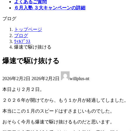
よくあるご質問
６月入塾 ３大キャンペーンの詳細
ブログ
トップページ
ブログ
ｳｨﾙﾌﾟﾗｽ
爆速で駆け抜ける
爆速で駆け抜ける
最
2026年2月2日
2026年2月2日
willplus-nt
終
更
本日より２月２日。
新
日
２０２６年が開けてから、もう１か月が経過してしました。
時
:
本当にこの１月のスピードはすさまじいものでした。
おそらく今月も爆速で駆け抜けるものだと思います。