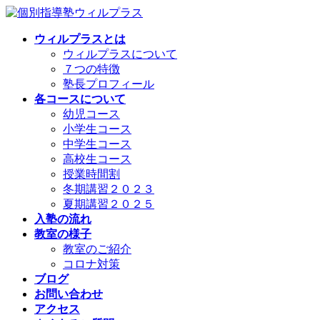
コ
ナ
ン
ビ
ウィルプラスとは
テ
ゲ
ウィルプラスについて
ン
ー
７つの特徴
ツ
シ
塾長プロフィール
へ
ョ
各コースについて
ス
ン
幼児コース
キ
に
小学生コース
ッ
移
中学生コース
プ
動
高校生コース
授業時間割
冬期講習２０２３
夏期講習２０２５
入塾の流れ
教室の様子
教室のご紹介
コロナ対策
ブログ
お問い合わせ
アクセス