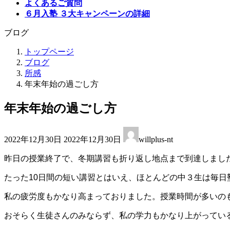
よくあるご質問
６月入塾 ３大キャンペーンの詳細
ブログ
トップページ
ブログ
所感
年末年始の過ごし方
年末年始の過ごし方
最
2022年12月30日
2022年12月30日
willplus-nt
終
更
昨日の授業終了で、冬期講習も折り返し地点まで到達しまし
新
日
たった10日間の短い講習とはいえ、ほとんどの中３生は毎
時
:
私の疲労度もかなり高まっておりました。授業時間が多いの
おそらく生徒さんのみならず、私の学力もかなり上がっている