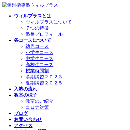
コ
ナ
ン
ビ
ウィルプラスとは
テ
ゲ
ウィルプラスについて
ン
ー
７つの特徴
ツ
シ
塾長プロフィール
へ
ョ
各コースについて
ス
ン
幼児コース
キ
に
小学生コース
ッ
移
中学生コース
プ
動
高校生コース
授業時間割
冬期講習２０２３
夏期講習２０２５
入塾の流れ
教室の様子
教室のご紹介
コロナ対策
ブログ
お問い合わせ
アクセス