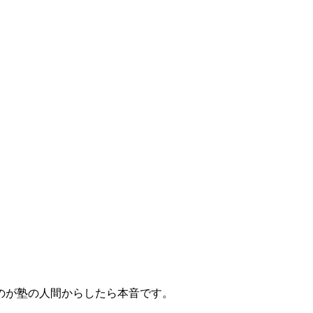
。
のが塾の人間からしたら本音です。