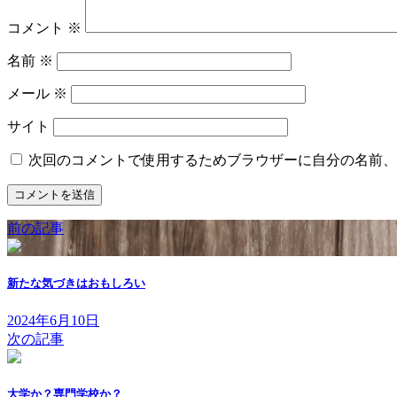
コメント
※
名前
※
メール
※
サイト
次回のコメントで使用するためブラウザーに自分の名前、
前の記事
新たな気づきはおもしろい
2024年6月10日
次の記事
大学か？専門学校か？