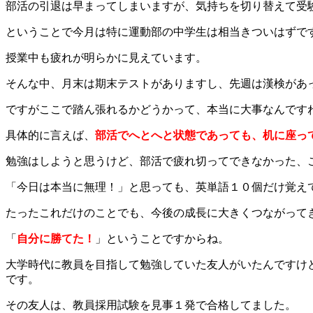
部活の引退は早まってしまいますが、気持ちを切り替えて受
ということで今月は特に運動部の中学生は相当きついはずで
授業中も疲れが明らかに見えています。
そんな中、月末は期末テストがありますし、先週は漢検があ
ですがここで踏ん張れるかどうかって、本当に大事なんです
具体的に言えば、
部活でへとへと状態であっても、机に座っ
勉強はしようと思うけど、部活で疲れ切ってできなかった、
「今日は本当に無理！」と思っても、英単語１０個だけ覚え
たったこれだけのことでも、今後の成長に大きくつながって
「
自分に勝てた！
」ということですからね。
大学時代に教員を目指して勉強していた友人がいたんですけ
です。
その友人は、教員採用試験を見事１発で合格してました。