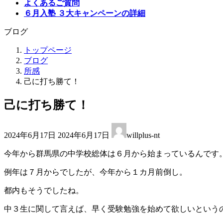
よくあるご質問
６月入塾 ３大キャンペーンの詳細
ブログ
トップページ
ブログ
所感
己に打ち勝て！
己に打ち勝て！
最
2024年6月17日
2024年6月17日
willplus-nt
終
更
今年から群馬県の中学校総体は６月から始まっているんです
新
日
例年は７月からでしたが、今年から１カ月前倒し。
時
:
都内もそうでしたね。
中３生に関して言えば、早く受験勉強を始めて欲しいという