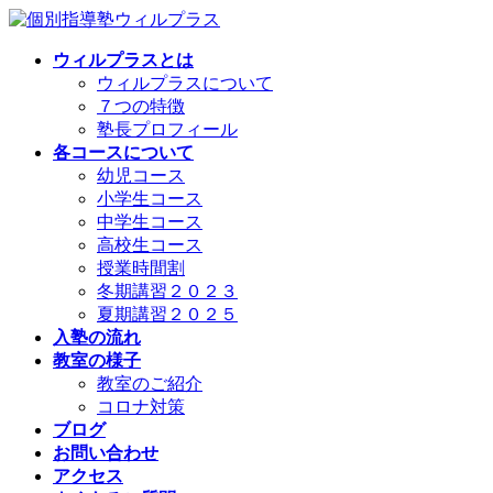
コ
ナ
ン
ビ
ウィルプラスとは
テ
ゲ
ウィルプラスについて
ン
ー
７つの特徴
ツ
シ
塾長プロフィール
へ
ョ
各コースについて
ス
ン
幼児コース
キ
に
小学生コース
ッ
移
中学生コース
プ
動
高校生コース
授業時間割
冬期講習２０２３
夏期講習２０２５
入塾の流れ
教室の様子
教室のご紹介
コロナ対策
ブログ
お問い合わせ
アクセス