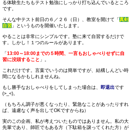
時
る体験生たちもテスト勉強にしっかり打ち込んでいるところ
:
です。
そんな中テスト前日の６／２６（日）、教室を開けて「
真剣
自習
」というものを開催いたします。
やることは非常にシンプルです。塾に来て自習するだけで
す。しかし！１つのルールがあります。
「
13:00～18:00までの５時間、一言もおしゃべりせずに自
習に没頭すること
」。
これだけです。言葉でいうのは簡単ですが、結構しんどい時
間になるかもしれませんね。
もし勝手なおしゃべりをしてしまった場合は、
即退出
です
(>_<)。
（もちろん調子が悪くなったり、緊急なことがあったりすれ
ば、遠慮なく声を出してOKですからね）
実のこの企画、私が考えついたものではありません。私の大
先輩であり、師匠でもある方（下駄箱を譲ってくれた方）が