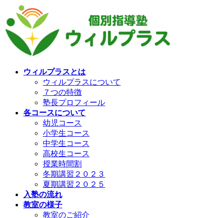
コ
ナ
ン
ビ
テ
ゲ
ン
ー
ツ
シ
へ
ョ
ス
ン
ウィルプラスとは
キ
に
ウィルプラスについて
ッ
移
７つの特徴
プ
動
塾長プロフィール
各コースについて
幼児コース
小学生コース
中学生コース
高校生コース
授業時間割
冬期講習２０２３
夏期講習２０２５
入塾の流れ
教室の様子
教室のご紹介