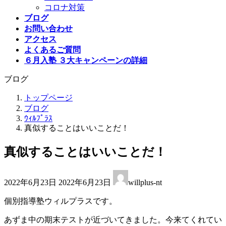
コロナ対策
ブログ
お問い合わせ
アクセス
よくあるご質問
６月入塾 ３大キャンペーンの詳細
ブログ
トップページ
ブログ
ｳｨﾙﾌﾟﾗｽ
真似することはいいことだ！
真似することはいいことだ！
最
2022年6月23日
2022年6月23日
willplus-nt
終
更
個別指導塾ウィルプラスです。
新
日
あずま中の期末テストが近づいてきました。今来てくれてい