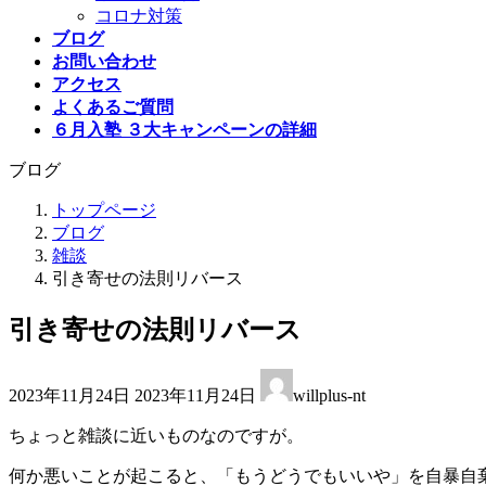
コロナ対策
ブログ
お問い合わせ
アクセス
よくあるご質問
６月入塾 ３大キャンペーンの詳細
ブログ
トップページ
ブログ
雑談
引き寄せの法則リバース
引き寄せの法則リバース
最
2023年11月24日
2023年11月24日
willplus-nt
終
更
ちょっと雑談に近いものなのですが。
新
日
何か悪いことが起こると、「もうどうでもいいや」を自暴自