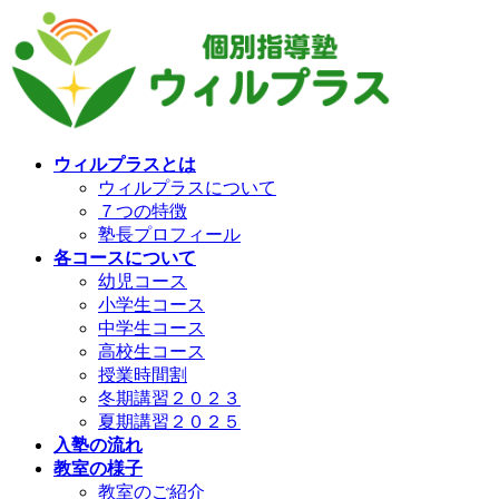
コ
ナ
ン
ビ
テ
ゲ
ン
ー
ツ
シ
へ
ョ
ス
ン
ウィルプラスとは
キ
に
ウィルプラスについて
ッ
移
７つの特徴
プ
動
塾長プロフィール
各コースについて
幼児コース
小学生コース
中学生コース
高校生コース
授業時間割
冬期講習２０２３
夏期講習２０２５
入塾の流れ
教室の様子
教室のご紹介