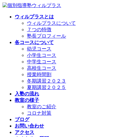
コ
ナ
ン
ビ
ウィルプラスとは
テ
ゲ
ウィルプラスについて
ン
ー
７つの特徴
ツ
シ
塾長プロフィール
へ
ョ
各コースについて
ス
ン
幼児コース
キ
に
小学生コース
ッ
移
中学生コース
プ
動
高校生コース
授業時間割
冬期講習２０２３
夏期講習２０２５
入塾の流れ
教室の様子
教室のご紹介
コロナ対策
ブログ
お問い合わせ
アクセス