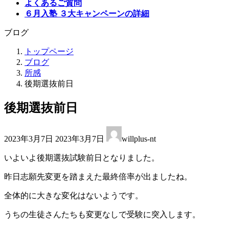
よくあるご質問
６月入塾 ３大キャンペーンの詳細
ブログ
トップページ
ブログ
所感
後期選抜前日
後期選抜前日
最
2023年3月7日
2023年3月7日
willplus-nt
終
更
いよいよ後期選抜試験前日となりました。
新
日
昨日志願先変更を踏まえた最終倍率が出ましたね。
時
:
全体的に大きな変化はないようです。
うちの生徒さんたちも変更なしで受験に突入します。