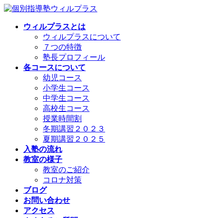
コ
ナ
ン
ビ
ウィルプラスとは
テ
ゲ
ウィルプラスについて
ン
ー
７つの特徴
ツ
シ
塾長プロフィール
へ
ョ
各コースについて
ス
ン
幼児コース
キ
に
小学生コース
ッ
移
中学生コース
プ
動
高校生コース
授業時間割
冬期講習２０２３
夏期講習２０２５
入塾の流れ
教室の様子
教室のご紹介
コロナ対策
ブログ
お問い合わせ
アクセス