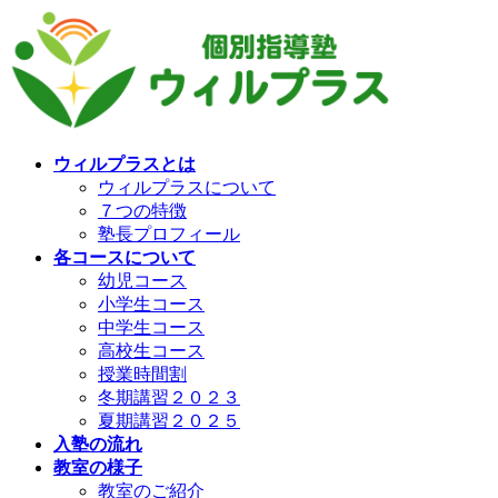
コ
ナ
ン
ビ
テ
ゲ
ン
ー
ツ
シ
へ
ョ
ス
ン
ウィルプラスとは
キ
に
ウィルプラスについて
ッ
移
７つの特徴
プ
動
塾長プロフィール
各コースについて
幼児コース
小学生コース
中学生コース
高校生コース
授業時間割
冬期講習２０２３
夏期講習２０２５
入塾の流れ
教室の様子
教室のご紹介