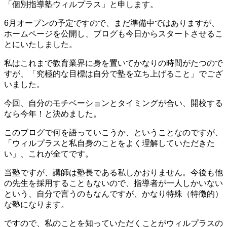
時
「個別指導塾ウィルプラス」と申します。
:
6月オープンの予定ですので、まだ準備中ではありますが、
ホームページを公開し、ブログも今日からスタートさせるこ
とにいたしました。
私はこれまで教育業界に身を置いてかなりの時間がたつので
すが、「究極的な目標は自分で塾を立ち上げること」でござ
いました。
今回、自分のモチベーションとタイミングが合い、開校する
なら今年！と決めました。
このブログで何を語っていこうか、ということなのですが、
「ウィルプラスと私自身のことをよく理解していただきた
い」、これが全てです。
当塾ですが、講師は塾長である私しかおりません。今後も他
の先生を採用することもないので、指導者が一人しかいない
という、自分で言うのもなんですが、かなり特殊（特徴的）
な塾になります。
ですので、私のことを知っていただくことがウィルプラスの