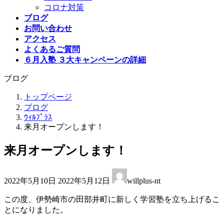
コロナ対策
ブログ
お問い合わせ
アクセス
よくあるご質問
６月入塾 ３大キャンペーンの詳細
ブログ
トップページ
ブログ
ｳｨﾙﾌﾟﾗｽ
来月オープンします！
来月オープンします！
最
2022年5月10日
2022年5月12日
willplus-nt
終
更
この度、伊勢崎市の田部井町に新しく学習塾を立ち上げるこ
新
とになりました。
日