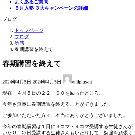
よくあるご質問
６月入塾 ３大キャンペーンの詳細
ブログ
トップページ
ブログ
所感
春期講習を終えて
春期講習を終えて
最
2024年4月5日
2024年4月5日
willplus-nt
終
更
現在、４月５日の２２：００を回ったところ。
新
日
今年も無事に春期講習を終えることができました。
時
:
ご参加いただいた方々、本当にありがとうございました。
今年の春期講習は１日に３コマ・４コマ受講する生徒さんが
いたり、毎日受講する生徒さんもいたりして、勉強を頑張り