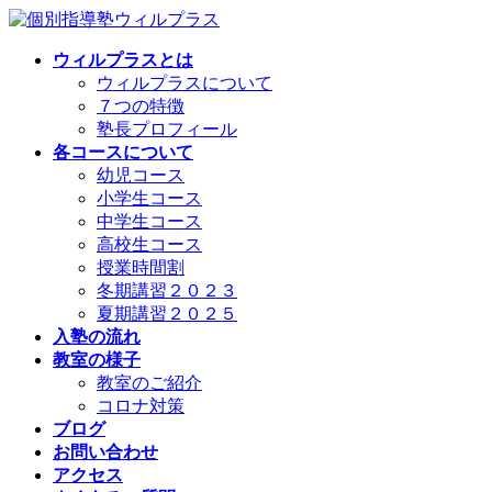
コ
ナ
ン
ビ
ウィルプラスとは
テ
ゲ
ウィルプラスについて
ン
ー
７つの特徴
ツ
シ
塾長プロフィール
へ
ョ
各コースについて
ス
ン
幼児コース
キ
に
小学生コース
ッ
移
中学生コース
プ
動
高校生コース
授業時間割
冬期講習２０２３
夏期講習２０２５
入塾の流れ
教室の様子
教室のご紹介
コロナ対策
ブログ
お問い合わせ
アクセス