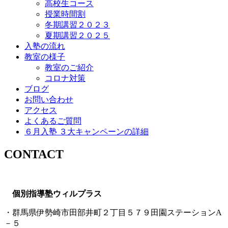
高校生コース
授業時間割
冬期講習２０２３
夏期講習２０２５
入塾の流れ
教室の様子
教室のご紹介
コロナ対策
ブログ
お問い合わせ
アクセス
よくあるご質問
６月入塾 ３大キャンペーンの詳細
CONTACT
個別指導塾ウィルプラス
・群馬県伊勢崎市田部井町２丁目５７９田園ステーションA
－５