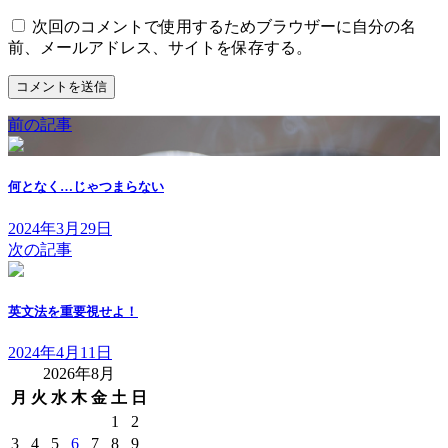
次回のコメントで使用するためブラウザーに自分の名
前、メールアドレス、サイトを保存する。
前の記事
何となく…じゃつまらない
2024年3月29日
次の記事
英文法を重要視せよ！
2024年4月11日
2026年8月
月
火
水
木
金
土
日
1
2
3
4
5
6
7
8
9