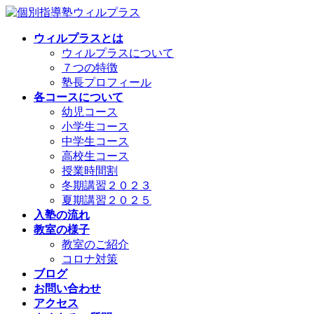
コ
ナ
ン
ビ
ウィルプラスとは
テ
ゲ
ウィルプラスについて
ン
ー
７つの特徴
ツ
シ
塾長プロフィール
へ
ョ
各コースについて
ス
ン
幼児コース
キ
に
小学生コース
ッ
移
中学生コース
プ
動
高校生コース
授業時間割
冬期講習２０２３
夏期講習２０２５
入塾の流れ
教室の様子
教室のご紹介
コロナ対策
ブログ
お問い合わせ
アクセス