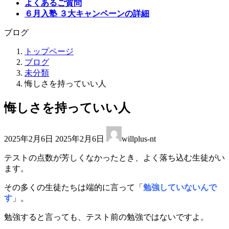
よくあるご質問
６月入塾 ３大キャンペーンの詳細
ブログ
トップページ
ブログ
未分類
悔しさを持っていい人
悔しさを持っていい人
最
2025年2月6日
2025年2月6日
willplus-nt
終
更
テストの点数が芳しくなかったとき、よく落ち込む生徒がい
新
ます。
日
時
その多くの生徒たちは端的に言って「
勉強していないんで
:
す
」。
勉強すると言っても、テスト前の勉強ではないですよ。