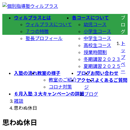
コ
ナ
ン
ビ
ウィルプラスとは
各コースについて
ブ
テ
ゲ
ウィルプラスについて
幼児コース
ロ
ン
ー
７つの特徴
小学生コース
グ
ツ
シ
塾長プロフィール
中学生コース
へ
ョ
ト
高校生コース
ス
ン
ッ
授業時間割
キ
に
プ
冬期講習２０２３
ッ
移
ペ
夏期講習２０２５
プ
動
ー
入塾の流れ
教室の様子
ブログ
お問い合わせ
教室のご紹介
アクセス
よくあるご質問
コロナ対策
ジ
６月入塾 ３大キャンペーンの詳細
ブログ
雑談
思わぬ休日
思わぬ休日