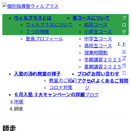
コ
ナ
ン
ビ
ウィルプラスとは
各コースについて
ブ
テ
ゲ
ウィルプラスについて
幼児コース
ロ
ン
ー
７つの特徴
小学生コース
グ
ツ
シ
塾長プロフィール
中学生コース
へ
ョ
ト
高校生コース
ス
ン
ッ
授業時間割
キ
に
プ
冬期講習２０２３
ッ
移
ペ
夏期講習２０２５
プ
動
ー
入塾の流れ
教室の様子
ブログ
お問い合わせ
教室のご紹介
アクセス
よくあるご質問
コロナ対策
ジ
６月入塾 ３大キャンペーンの詳細
ブログ
所感
師走
師走