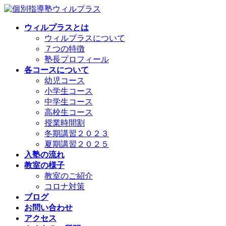
コ
ナ
ン
ビ
ウィルプラスとは
テ
ゲ
ウィルプラスについて
ン
ー
７つの特徴
ツ
シ
塾長プロフィール
へ
ョ
各コースについて
ス
ン
幼児コース
キ
に
小学生コース
ッ
移
中学生コース
プ
動
高校生コース
授業時間割
冬期講習２０２３
夏期講習２０２５
入塾の流れ
教室の様子
教室のご紹介
コロナ対策
ブログ
お問い合わせ
アクセス