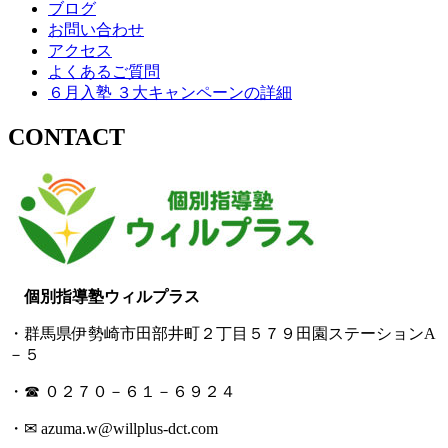
ブログ
お問い合わせ
アクセス
よくあるご質問
６月入塾 ３大キャンペーンの詳細
CONTACT
個別指導塾ウィルプラス
・群馬県伊勢崎市田部井町２丁目５７９田園ステーションA
－５
・☎ ０２７０－６１－６９２４
・✉ azuma.w@willplus-dct.com