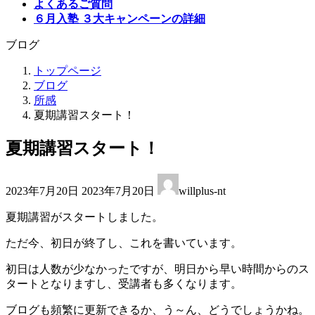
よくあるご質問
６月入塾 ３大キャンペーンの詳細
ブログ
トップページ
ブログ
所感
夏期講習スタート！
夏期講習スタート！
最
2023年7月20日
2023年7月20日
willplus-nt
終
更
夏期講習がスタートしました。
新
日
ただ今、初日が終了し、これを書いています。
時
:
初日は人数が少なかったですが、明日から早い時間からのス
タートとなりますし、受講者も多くなります。
ブログも頻繁に更新できるか、う～ん、どうでしょうかね。