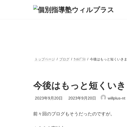
コ
ナ
ン
ビ
テ
ゲ
ン
ー
ツ
シ
へ
ョ
ス
ン
キ
に
ッ
移
プ
動
トップページ
ブログ
ｳｨﾙﾌﾟﾗｽ
今後はもっと短くいき
今後はもっと短くいき
最
2023年9月20日
2023年9月20日
willplus-nt
終
更
新
前々回のブログもそうだったのですが。
日
時
: