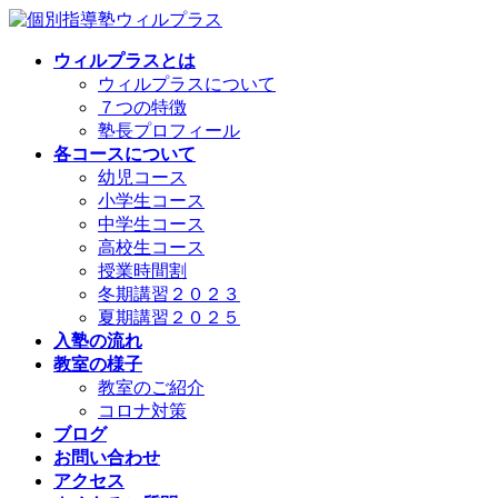
コ
ナ
ン
ビ
ウィルプラスとは
テ
ゲ
ウィルプラスについて
ン
ー
７つの特徴
ツ
シ
塾長プロフィール
へ
ョ
各コースについて
ス
ン
幼児コース
キ
に
小学生コース
ッ
移
中学生コース
プ
動
高校生コース
授業時間割
冬期講習２０２３
夏期講習２０２５
入塾の流れ
教室の様子
教室のご紹介
コロナ対策
ブログ
お問い合わせ
アクセス