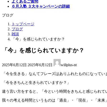
よくあるご質問
６月入塾 ３大キャンペーンの詳細
ブログ
トップページ
ブログ
雑談
「今」を感じられていますか？
「今」を感じられていますか？
最
2025年6月12日
2025年6月12日
willplus-nt
終
更
「今を生きる」なんてフレーズはありふれたものになってい
新
日
「今をきちんと生きられていますか？」
時
:
違う言い方をすると、「今という時間をきちんと感じられて
我々の考える時間というものは「過去」・「現在」・「未来