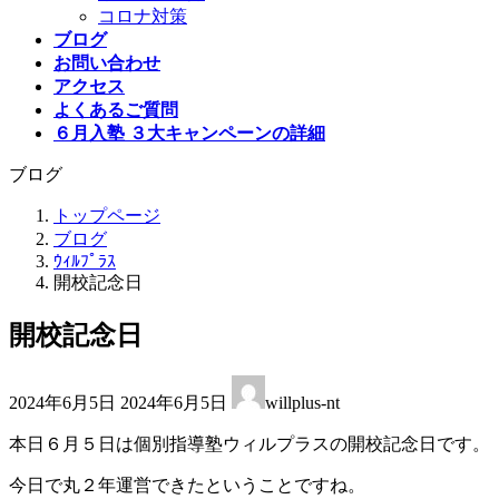
コロナ対策
ブログ
お問い合わせ
アクセス
よくあるご質問
６月入塾 ３大キャンペーンの詳細
ブログ
トップページ
ブログ
ｳｨﾙﾌﾟﾗｽ
開校記念日
開校記念日
最
2024年6月5日
2024年6月5日
willplus-nt
終
更
本日６月５日は個別指導塾ウィルプラスの開校記念日です。
新
日
今日で丸２年運営できたということですね。