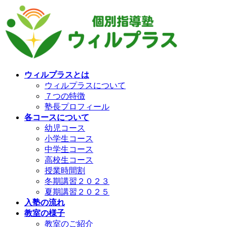
コ
ナ
ン
ビ
テ
ゲ
ン
ー
ツ
シ
へ
ョ
ス
ン
ウィルプラスとは
キ
に
ウィルプラスについて
ッ
移
７つの特徴
プ
動
塾長プロフィール
各コースについて
幼児コース
小学生コース
中学生コース
高校生コース
授業時間割
冬期講習２０２３
夏期講習２０２５
入塾の流れ
教室の様子
教室のご紹介