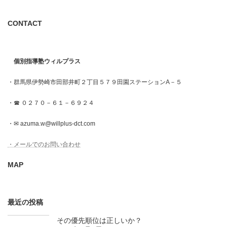
CONTACT
個別指導塾ウィルプラス
・群馬県伊勢崎市田部井町２丁目５７９田園ステーションA－５
・☎ ０２７０－６１－６９２４
・✉ azuma.w@willplus-dct.com
・メールでのお問い合わせ
MAP
最近の投稿
その優先順位は正しいか？