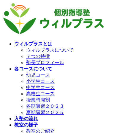
コ
ナ
ン
ビ
テ
ゲ
ン
ー
ツ
シ
へ
ョ
ス
ン
ウィルプラスとは
キ
に
ウィルプラスについて
ッ
移
７つの特徴
プ
動
塾長プロフィール
各コースについて
幼児コース
小学生コース
中学生コース
高校生コース
授業時間割
冬期講習２０２３
夏期講習２０２５
入塾の流れ
教室の様子
教室のご紹介