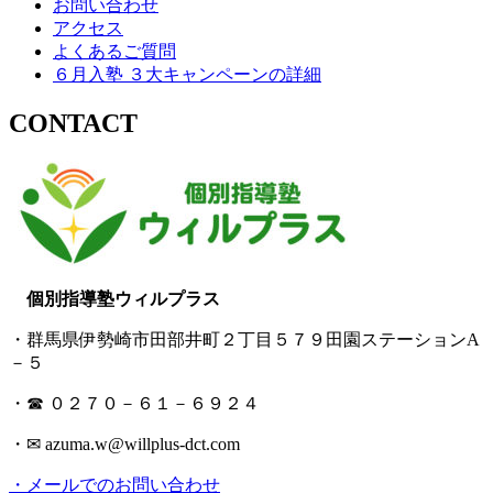
お問い合わせ
アクセス
よくあるご質問
６月入塾 ３大キャンペーンの詳細
CONTACT
個別指導塾ウィルプラス
・群馬県伊勢崎市田部井町２丁目５７９田園ステーションA
－５
・☎ ０２７０－６１－６９２４
・✉ azuma.w@willplus-dct.com
・メールでのお問い合わせ