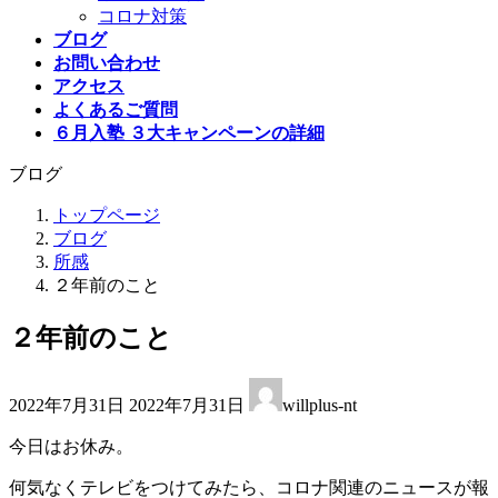
コロナ対策
ブログ
お問い合わせ
アクセス
よくあるご質問
６月入塾 ３大キャンペーンの詳細
ブログ
トップページ
ブログ
所感
２年前のこと
２年前のこと
最
2022年7月31日
2022年7月31日
willplus-nt
終
更
今日はお休み。
新
日
何気なくテレビをつけてみたら、コロナ関連のニュースが報