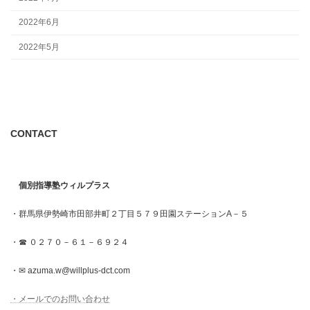
2022年6月
2022年5月
CONTACT
個別指導塾ウィルプラス
・群馬県伊勢崎市田部井町２丁目５７９田園ステーションA－５
・☎ ０２７０－６１－６９２４
・✉ azuma.w@willplus-dct.com
・メールでのお問い合わせ