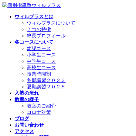
コ
ナ
ン
ビ
ウィルプラスとは
テ
ゲ
ウィルプラスについて
ン
ー
７つの特徴
ツ
シ
塾長プロフィール
へ
ョ
各コースについて
ス
ン
幼児コース
キ
に
小学生コース
ッ
移
中学生コース
プ
動
高校生コース
授業時間割
冬期講習２０２３
夏期講習２０２５
入塾の流れ
教室の様子
教室のご紹介
コロナ対策
ブログ
お問い合わせ
アクセス