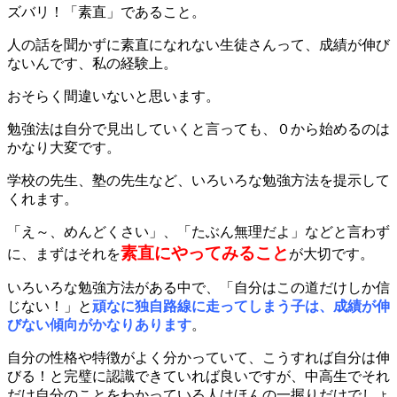
ズバリ！「素直」であること。
人の話を聞かずに素直になれない生徒さんって、成績が伸び
ないんです、私の経験上。
おそらく間違いないと思います。
勉強法は自分で見出していくと言っても、０から始めるのは
かなり大変です。
学校の先生、塾の先生など、いろいろな勉強方法を提示して
くれます。
「え～、めんどくさい」、「たぶん無理だよ」などと言わず
素直にやってみること
に、まずはそれを
が大切です。
いろいろな勉強方法がある中で、「自分はこの道だけしか信
じない！」と
頑なに
独自路線に走ってしまう子は、成績が伸
びない傾向がかなりあります
。
自分の性格や特徴がよく分かっていて、こうすれば自分は伸
びる！と完璧に認識できていれば良いですが、中高生でそれ
だけ自分のことをわかっている人はほんの一握りだけでしょ