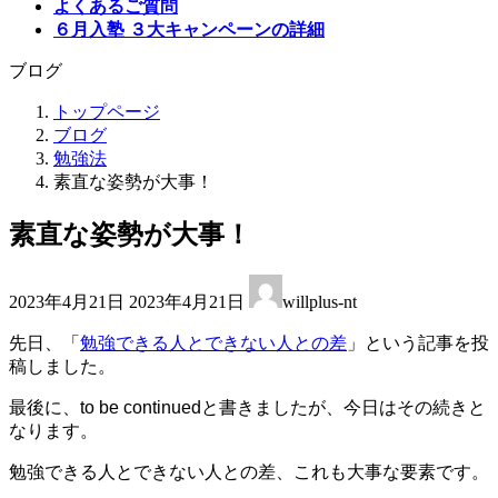
よくあるご質問
６月入塾 ３大キャンペーンの詳細
ブログ
トップページ
ブログ
勉強法
素直な姿勢が大事！
素直な姿勢が大事！
最
2023年4月21日
2023年4月21日
willplus-nt
終
更
先日、「
勉強できる人とできない人との差
」という記事を投
新
稿しました。
日
時
最後に、to be continuedと書きましたが、今日はその続きと
:
なります。
勉強できる人とできない人との差、これも大事な要素です。