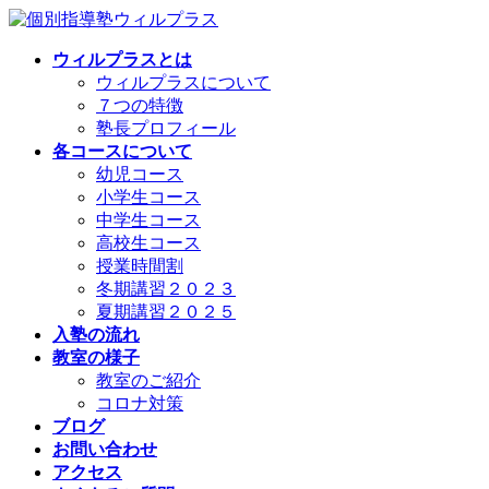
コ
ナ
ン
ビ
ウィルプラスとは
テ
ゲ
ウィルプラスについて
ン
ー
７つの特徴
ツ
シ
塾長プロフィール
へ
ョ
各コースについて
ス
ン
幼児コース
キ
に
小学生コース
ッ
移
中学生コース
プ
動
高校生コース
授業時間割
冬期講習２０２３
夏期講習２０２５
入塾の流れ
教室の様子
教室のご紹介
コロナ対策
ブログ
お問い合わせ
アクセス