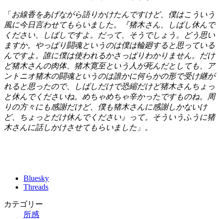
「
お線香をあげながら語りかけたんですけど、僕はこういう
風に今日言わせてもらいました。『猪木さん、しばし休んで
ください、しばしですよ。だって、そうでしょう。どう思い
ますか。やっぱり闘魂というのは僕は輪廻すると思っている
んですよ。誰に僕は使われるかさっぱりわかりません。だけ
ど猪木さんの肉体、猪木寛至という人が死んだとしても、ア
ントニオ猪木の闘魂というのは誰かに何らかの形で受け継が
れると思ったので、しばしだけで恐縮だけど猪木さんちょっ
と休んでくださいね。めちゃめちゃ辛かったですものね。周
りの方々にも感謝だけど、僕も猪木さんに感謝しかないけ
ど、ちょっとだけ休んでください』って。そういうふうに猪
木さんに話しかけさせてもらいました
」。
Bluesky
Threads
カテゴリー
所感