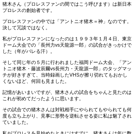
猪木さん（プロレスファンの間ではこう呼びます）は新日本
プロレスの創始者です。
プロレスファンの中では「アントニオ猪木＝神」なのです。
決して冗談ではなく。
私がプロレスファンになったのは１９９３年１月４日、東京
ドーム大会での「長州力vs天龍源一郎」の試合がきっかけで
した（年がバレる汗）。
そして同じ年の５月に行われました福岡ドーム大会、「アン
トニオ猪木・藤波辰爾vs長州力・天龍源一郎」のタッグマッ
チが好きすぎて、当時録画したVHSが擦り切れてもおかし
くないほど、何回も見ました。
記憶があいまいですが、猪木さんの試合をちゃんと見たのは
これが初めてだったように思います。
その試合での猪木さんは対戦相手にやられてもやられても何
度も立ち上がり、見事に形勢を逆転させる姿に私は魅了され
ていました。
私がプロレスを見始めたときにはすでに、猪木さんは年に数