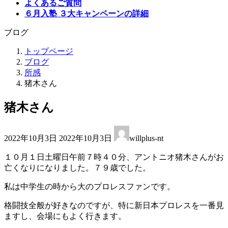
よくあるご質問
６月入塾 ３大キャンペーンの詳細
ブログ
トップページ
ブログ
所感
猪木さん
猪木さん
最
2022年10月3日
2022年10月3日
willplus-nt
終
更
１０月１日土曜日午前７時４０分、アントニオ猪木さんがお
新
亡くなりになりました。７９歳でした。
日
時
私は中学生の時から大のプロレスファンです。
:
格闘技全般が好きなのですが、特に新日本プロレスを一番見
ますし、会場にもよく行きます。