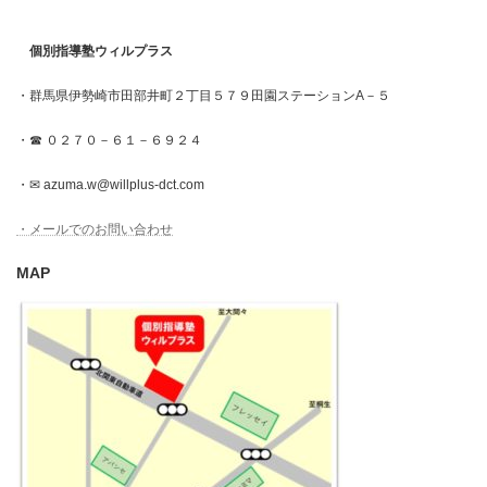
個別指導塾ウィルプラス
・群馬県伊勢崎市田部井町２丁目５７９田園ステーションA－５
・☎ ０２７０－６１－６９２４
・✉ azuma.w@willplus-dct.com
・メールでのお問い合わせ
MAP