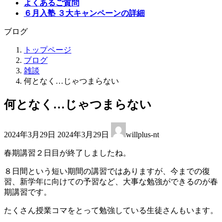
よくあるご質問
６月入塾 ３大キャンペーンの詳細
ブログ
トップページ
ブログ
雑談
何となく…じゃつまらない
何となく…じゃつまらない
最
2024年3月29日
2024年3月29日
willplus-nt
終
更
春期講習２日目が終了しましたね。
新
日
８日間という短い期間の講習ではありますが、今までの復
時
習、新学年に向けての予習など、大事な勉強ができるのが春
:
期講習です。
たくさん授業コマをとって勉強している生徒さんもいます。