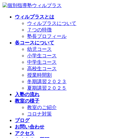
コ
ナ
ン
ビ
ウィルプラスとは
テ
ゲ
ウィルプラスについて
ン
ー
７つの特徴
ツ
シ
塾長プロフィール
へ
ョ
各コースについて
ス
ン
幼児コース
キ
に
小学生コース
ッ
移
中学生コース
プ
動
高校生コース
授業時間割
冬期講習２０２３
夏期講習２０２５
入塾の流れ
教室の様子
教室のご紹介
コロナ対策
ブログ
お問い合わせ
アクセス