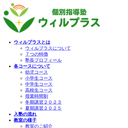
コ
ナ
ン
ビ
テ
ゲ
ン
ー
ツ
シ
へ
ョ
ス
ン
ウィルプラスとは
キ
に
ウィルプラスについて
ッ
移
７つの特徴
プ
動
塾長プロフィール
各コースについて
幼児コース
小学生コース
中学生コース
高校生コース
授業時間割
冬期講習２０２３
夏期講習２０２５
入塾の流れ
教室の様子
教室のご紹介