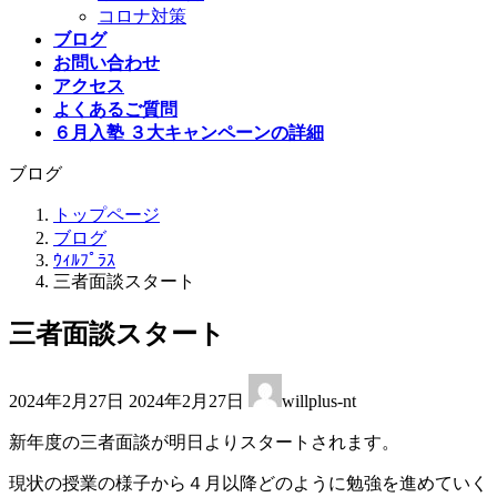
コロナ対策
ブログ
お問い合わせ
アクセス
よくあるご質問
６月入塾 ３大キャンペーンの詳細
ブログ
トップページ
ブログ
ｳｨﾙﾌﾟﾗｽ
三者面談スタート
三者面談スタート
最
2024年2月27日
2024年2月27日
willplus-nt
終
更
新年度の三者面談が明日よりスタートされます。
新
日
現状の授業の様子から４月以降どのように勉強を進めていく