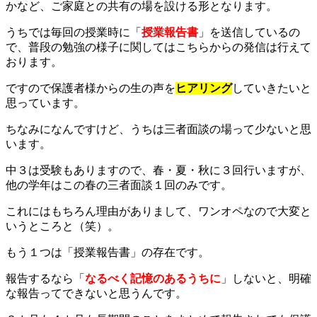
時
かなど、ご家庭との共有の場を設ける形となります。
:
うちでは毎回の授業時に「
授業報告書
」を送信しているの
で、普段の勉強の様子に関してはこちらからの発信は行えて
おります。
ですので保護者様からの生の声を
ヒアリング
していきたいと
思っています。
ちなみになんですけど、うちは三者面談の場って少ないと思
います。
中３は受験もありますので、春・夏・秋に３回行いますが、
他の学年はこの春の三者面談１回のみです。
これにはもちろん理由がありまして、ワンオペなので大変と
いうところと（笑）。
もう１つは「授業報告書」の存在です。
報告するなら「
なるべく記憶のあるうちに
」しないと、明確
な報告ってできないと思うんです。