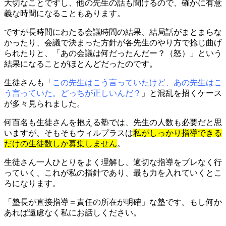
大切なことですし、他の先生の話も聞けるので、確かに有意
義な時間になることもあります。
ですが長時間にわたる会議時間の結果、結局話がまとまらな
かったり、会議で決まった方針が各先生のやり方で捻じ曲げ
られたりと、「あの会議は何だったんだー？（怒）」という
結果になることがほとんどだったのです。
生徒さんも「
この先生はこう言っていたけど、あの先生はこ
う言っていた。どっちが正しいんだ？
」と混乱を招くケース
が多々見られました。
何百名も生徒さんを抱える塾では、先生の人数も必要だと思
いますが、そもそもウィルプラスは
私がしっかり指導できる
だけの生徒数しか募集しません
。
生徒さん一人ひとりをよく理解し、適切な指導をブレなく行
っていく、これが私の指針であり、最も力を入れていくとこ
ろになります。
「塾長が直接指導＝責任の所在が明確」な塾です。もし何か
あれば遠慮なく私にお話しください。