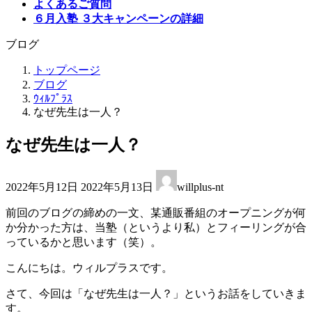
よくあるご質問
６月入塾 ３大キャンペーンの詳細
ブログ
トップページ
ブログ
ｳｨﾙﾌﾟﾗｽ
なぜ先生は一人？
なぜ先生は一人？
最
2022年5月12日
2022年5月13日
willplus-nt
終
更
前回のブログの締めの一文、某通販番組のオープニングが何
新
か分かった方は、当塾（というより私）とフィーリングが合
日
っているかと思います（笑）。
時
:
こんにちは。ウィルプラスです。
さて、今回は「なぜ先生は一人？」というお話をしていきま
す。