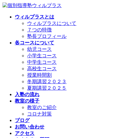
コ
ナ
ン
ビ
ウィルプラスとは
テ
ゲ
ウィルプラスについて
ン
ー
７つの特徴
ツ
シ
塾長プロフィール
へ
ョ
各コースについて
ス
ン
幼児コース
キ
に
小学生コース
ッ
移
中学生コース
プ
動
高校生コース
授業時間割
冬期講習２０２３
夏期講習２０２５
入塾の流れ
教室の様子
教室のご紹介
コロナ対策
ブログ
お問い合わせ
アクセス