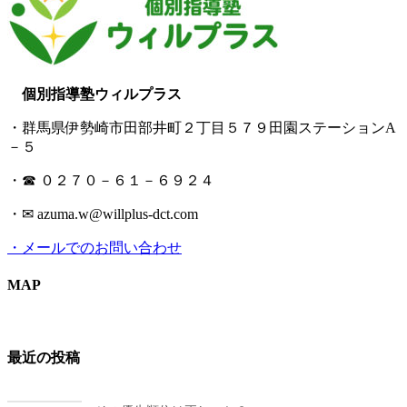
個別指導塾ウィルプラス
・群馬県伊勢崎市田部井町２丁目５７９田園ステーションA
－５
・☎ ０２７０－６１－６９２４
・✉ azuma.w@willplus-dct.com
・メールでのお問い合わせ
MAP
最近の投稿