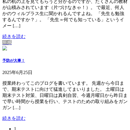
私の机の上を見てもらうと分かるのですが、たくさんの教材
が山積みされています（片づけなきゃ！）。 で最近、何人
かのウィルプラス生に聞かれるんですよね。 「先生も勉強
するんですか？」。 「先生＝何でも知っている」というイ
メー […]
続きを読む
所感
予防が大事！
2025年6月25日
授業終わってこのブログを書いています。 先週から今日ま
で、期末テストに向けて猛進してまいりました。 土曜日は
期末テスト対策、日曜日は真剣自習、今週月曜日から昨日ま
で早い時間から授業を行い、テストのための取り組みをガン
ガン […]
続きを読む
固
1