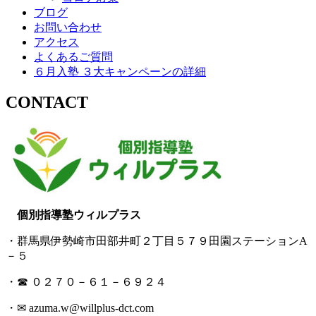
ブログ
お問い合わせ
アクセス
よくあるご質問
６月入塾 ３大キャンペーンの詳細
CONTACT
個別指導塾ウィルプラス
・群馬県伊勢崎市田部井町２丁目５７９田園ステーションA
－５
・☎ ０２７０－６１－６９２４
・✉ azuma.w@willplus-dct.com