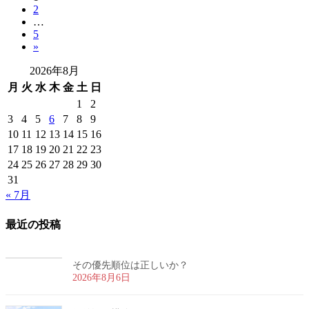
投
固
2
定
稿
…
定
ペ
固
5
ペ
ー
の
»
定
ー
ジ
ペ
ペ
ジ
2026年8月
ー
ー
月
火
水
木
金
土
日
ジ
1
2
ジ
3
4
5
6
7
8
9
送
10
11
12
13
14
15
16
17
18
19
20
21
22
23
り
24
25
26
27
28
29
30
31
« 7月
最近の投稿
その優先順位は正しいか？
2026年8月6日