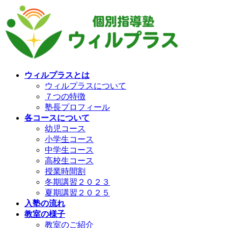
コ
ナ
ン
ビ
テ
ゲ
ン
ー
ツ
シ
へ
ョ
ス
ン
ウィルプラスとは
キ
に
ウィルプラスについて
ッ
移
７つの特徴
プ
動
塾長プロフィール
各コースについて
幼児コース
小学生コース
中学生コース
高校生コース
授業時間割
冬期講習２０２３
夏期講習２０２５
入塾の流れ
教室の様子
教室のご紹介