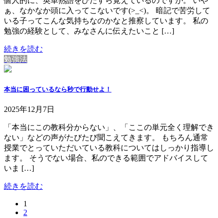
個人的に、英単熟語をひたすら覚えているのですが。 いや
ぁ、なかなか頭に入ってこないです(>_<)。 暗記で苦労して
いる子ってこんな気持ちなのかなと推察しています。 私の
勉強の経験として、みなさんに伝えたいこと […]
続きを読む
勉強法
本当に困っているなら秒で行動せよ！
2025年12月7日
「本当にこの教科分からない」、「ここの単元全く理解でき
ない」などの声がたびたび聞こえてきます。 もちろん通常
授業でとっていただいている教科についてはしっかり指導し
ます。 そうでない場合、私のできる範囲でアドバイスして
いま […]
続きを読む
固
1
投
固
2
定