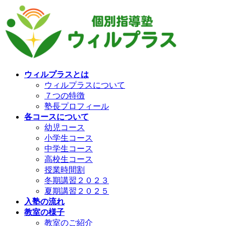
コ
ナ
ン
ビ
テ
ゲ
ン
ー
ツ
シ
へ
ョ
ス
ン
ウィルプラスとは
キ
に
ウィルプラスについて
ッ
移
７つの特徴
プ
動
塾長プロフィール
各コースについて
幼児コース
小学生コース
中学生コース
高校生コース
授業時間割
冬期講習２０２３
夏期講習２０２５
入塾の流れ
教室の様子
教室のご紹介