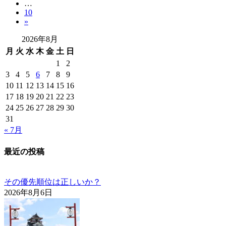
稿
…
定
ペ
固
10
ペ
ー
の
»
定
ー
ジ
ペ
ペ
ジ
2026年8月
ー
ー
月
火
水
木
金
土
日
ジ
1
2
ジ
3
4
5
6
7
8
9
送
10
11
12
13
14
15
16
17
18
19
20
21
22
23
り
24
25
26
27
28
29
30
31
« 7月
最近の投稿
その優先順位は正しいか？
2026年8月6日