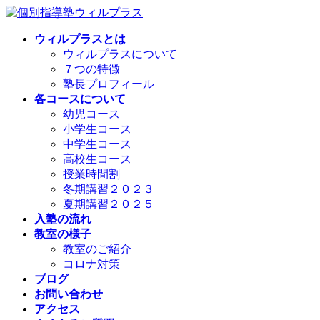
コ
ナ
ン
ビ
ウィルプラスとは
テ
ゲ
ウィルプラスについて
ン
ー
７つの特徴
ツ
シ
塾長プロフィール
へ
ョ
各コースについて
ス
ン
幼児コース
キ
に
小学生コース
ッ
移
中学生コース
プ
動
高校生コース
授業時間割
冬期講習２０２３
夏期講習２０２５
入塾の流れ
教室の様子
教室のご紹介
コロナ対策
ブログ
お問い合わせ
アクセス