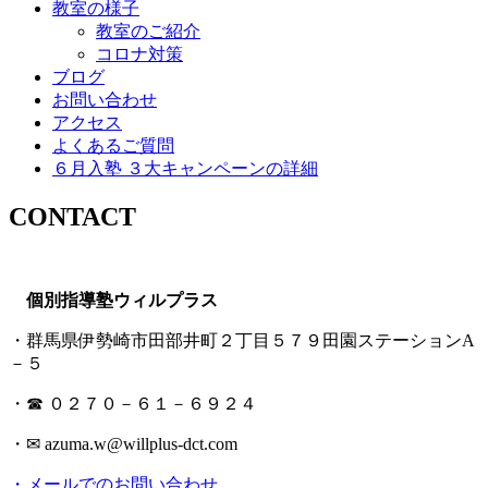
教室の様子
教室のご紹介
コロナ対策
ブログ
お問い合わせ
アクセス
よくあるご質問
６月入塾 ３大キャンペーンの詳細
CONTACT
個別指導塾ウィルプラス
・群馬県伊勢崎市田部井町２丁目５７９田園ステーションA
－５
・☎ ０２７０－６１－６９２４
・✉ azuma.w@willplus-dct.com
・メールでのお問い合わせ