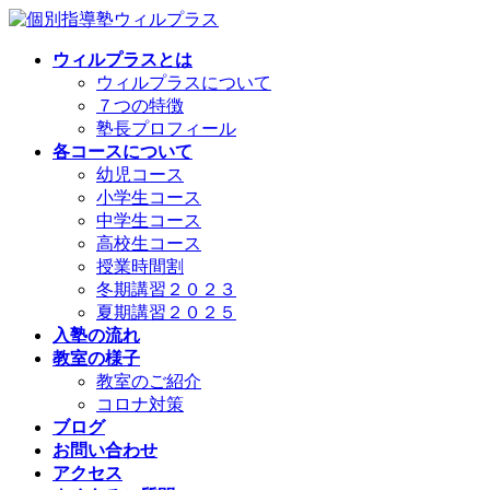
コ
ナ
ン
ビ
ウィルプラスとは
テ
ゲ
ウィルプラスについて
ン
ー
７つの特徴
ツ
シ
塾長プロフィール
へ
ョ
各コースについて
ス
ン
幼児コース
キ
に
小学生コース
ッ
移
中学生コース
プ
動
高校生コース
授業時間割
冬期講習２０２３
夏期講習２０２５
入塾の流れ
教室の様子
教室のご紹介
コロナ対策
ブログ
お問い合わせ
アクセス